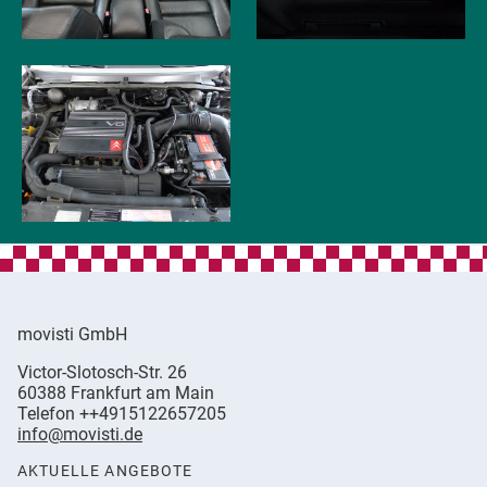
movisti GmbH
movisti
Victor-Slotosch-Str. 26
classic
,
60388
Frankfurt am Main
automobiles
Germany
Telefon
++4915122657205
info@movisti.de
AKTUELLE ANGEBOTE