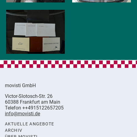
movisti GmbH
movisti
Victor-Slotosch-Str. 26
classic
,
60388
Frankfurt am Main
automobiles
Germany
Telefon
++4915122657205
info@movisti.de
AKTUELLE ANGEBOTE
ARCHIV
ÜBER MOVISTI