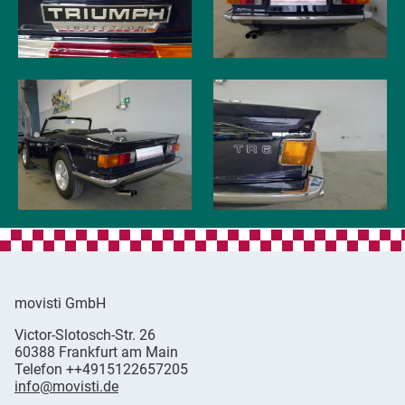
movisti GmbH
movisti
Victor-Slotosch-Str. 26
classic
,
60388
Frankfurt am Main
automobiles
Germany
Telefon
++4915122657205
info@movisti.de