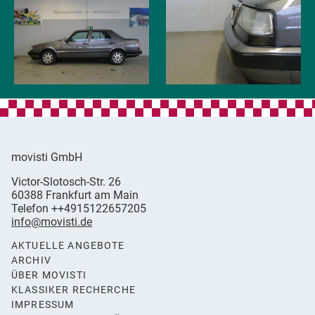
movisti GmbH
movisti
Victor-Slotosch-Str. 26
classic
,
60388
Frankfurt am Main
automobiles
Germany
Telefon
++4915122657205
info@movisti.de
AKTUELLE ANGEBOTE
ARCHIV
ÜBER MOVISTI
KLASSIKER RECHERCHE
IMPRESSUM