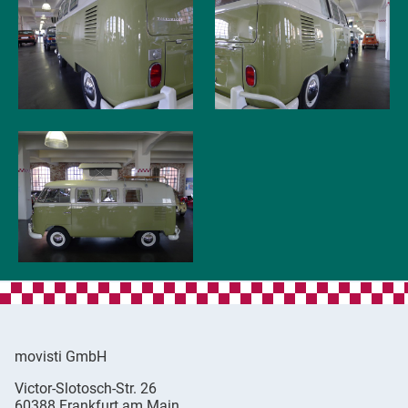
movisti GmbH
movisti
Victor-Slotosch-Str. 26
classic
,
60388
Frankfurt am Main
automobiles