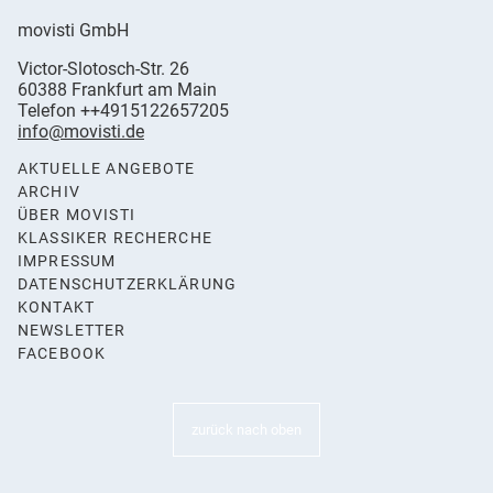
movisti GmbH
movisti
Victor-Slotosch-Str. 26
classic
,
60388
Frankfurt am Main
automobiles
Germany
Telefon
++4915122657205
info@movisti.de
AKTUELLE ANGEBOTE
ARCHIV
ÜBER MOVISTI
KLASSIKER RECHERCHE
IMPRESSUM
DATENSCHUTZERKLÄRUNG
KONTAKT
NEWSLETTER
FACEBOOK
zurück nach oben