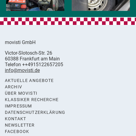
movisti GmbH
movisti
Victor-Slotosch-Str. 26
classic
,
60388
Frankfurt am Main
automobiles
Germany
Telefon
++4915122657205
info@movisti.de
AKTUELLE ANGEBOTE
ARCHIV
ÜBER MOVISTI
KLASSIKER RECHERCHE
IMPRESSUM
DATENSCHUTZERKLÄRUNG
KONTAKT
NEWSLETTER
FACEBOOK