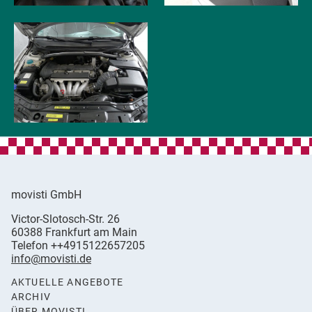
movisti GmbH
movisti
Victor-Slotosch-Str. 26
classic
,
60388
Frankfurt am Main
automobiles
Germany
Telefon
++4915122657205
info@movisti.de
AKTUELLE ANGEBOTE
ARCHIV
ÜBER MOVISTI