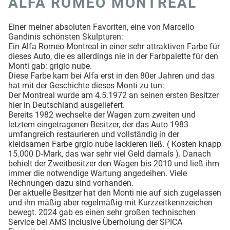
ALFA ROMEO MONTREAL
Einer meiner absoluten Favoriten, eine von Marcello
Gandinis schönsten Skulpturen:
Ein Alfa Romeo Montreal in einer sehr attraktiven Farbe für
dieses Auto, die es allerdings nie in der Farbpalette für den
Monti gab: grigio nube.
Diese Farbe kam bei Alfa erst in den 80er Jahren und das
hat mit der Geschichte dieses Monti zu tun:
Der Montreal wurde am 4.5.1972 an seinen ersten Besitzer
hier in Deutschland ausgeliefert.
Bereits 1982 wechselte der Wagen zum zweiten und
letztem eingetragenen Besitzer, der das Auto 1983
umfangreich restaurieren und vollständig in der
kleidsamen Farbe grgio nube lackieren ließ. ( Kosten knapp
15.000 D-Mark, das war sehr viel Geld damals ). Danach
behielt der Zweitbesitzer den Wagen bis 2010 und ließ ihm
immer die notwendige Wartung angedeihen. Viele
Rechnungen dazu sind vorhanden.
Der aktuelle Besitzer hat den Monti nie auf sich zugelassen
und ihn mäßig aber regelmäßig mit Kurzzeitkennzeichen
bewegt. 2024 gab es einen sehr großen technischen
Service bei AMS inclusive Überholung der SPICA