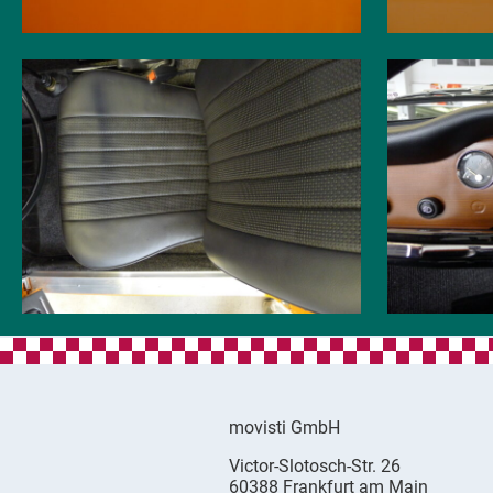
movisti GmbH
movisti
Victor-Slotosch-Str. 26
classic
,
60388
Frankfurt am Main
automobiles