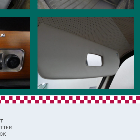
KT
TTER
OOK