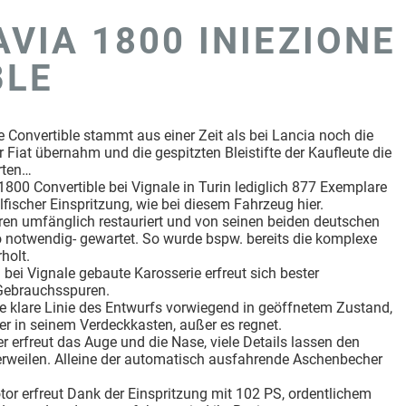
AVIA 1800 INIEZIONE
BLE
e Convertible stammt aus einer Zeit als bei Lancia noch die
 Fiat übernahm und die gespitzten Bleistifte der Kaufleute die
rten…
00 Convertible bei Vignale in Turin lediglich 877 Exemplare
fischer Einspritzung, wie bei diesem Fahrzeug hier.
en umfänglich restauriert und von seinen beiden deutschen
 notwendig- gewartet. So wurde bspw. bereits die komplexe
holt.
bei Vignale gebaute Karosserie erfreut sich bester
 Gebrauchsspuren.
die klare Linie des Entwurfs vorwiegend in geöffnetem Zustand,
ber in seinem Verdeckkasten, außer es regnet.
erfreut das Auge und die Nase, viele Details lassen den
erweilen. Alleine der automatisch ausfahrende Aschenbecher
tor erfreut Dank der Einspritzung mit 102 PS, ordentlichem