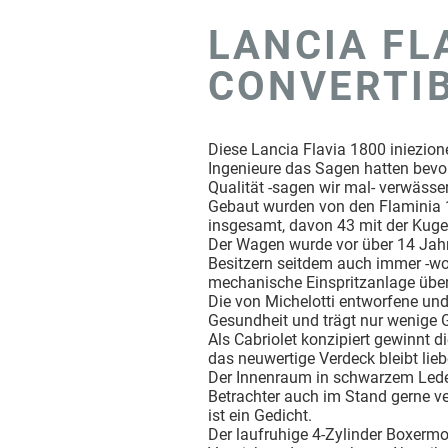
LANCIA FL
CONVERTI
Diese Lancia Flavia 1800 iniezion
Ingenieure das Sagen hatten bevor
Qualität -sagen wir mal- verwässe
Gebaut wurden von den Flaminia 18
insgesamt, davon 43 mit der Kugel
Der Wagen wurde vor über 14 Jahr
Besitzern seitdem auch immer -wo
mechanische Einspritzanlage über
Die von Michelotti entworfene und 
Gesundheit und trägt nur wenige
Als Cabriolet konzipiert gewinnt 
das neuwertige Verdeck bleibt lie
Der Innenraum in schwarzem Leder 
Betrachter auch im Stand gerne v
ist ein Gedicht.
Der laufruhige 4-Zylinder Boxermo