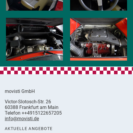
movisti GmbH
movisti
Victor-Slotosch-Str. 26
classic
,
60388
Frankfurt am Main
automobiles
Germany
Telefon
++4915122657205
info@movisti.de
AKTUELLE ANGEBOTE