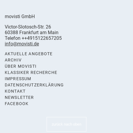
movisti GmbH
movisti
Victor-Slotosch-Str. 26
classic
,
60388
Frankfurt am Main
automobiles
Germany
Telefon
++4915122657205
info@movisti.de
AKTUELLE ANGEBOTE
ARCHIV
ÜBER MOVISTI
KLASSIKER RECHERCHE
IMPRESSUM
DATENSCHUTZERKLÄRUNG
KONTAKT
NEWSLETTER
FACEBOOK
zurück nach oben