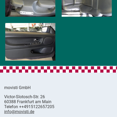
movisti GmbH
movisti
Victor-Slotosch-Str. 26
classic
,
60388
Frankfurt am Main
automobiles
Germany
Telefon
++4915122657205
info@movisti.de