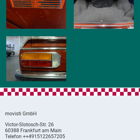
movisti GmbH
movisti
Victor-Slotosch-Str. 26
classic
,
60388
Frankfurt am Main
automobiles
Germany
Telefon
++4915122657205