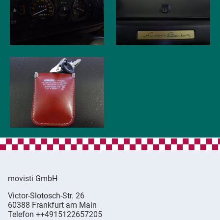
movisti GmbH
movisti
Victor-Slotosch-Str. 26
classic
,
60388
Frankfurt am Main
automobiles
Germany
Telefon
++4915122657205