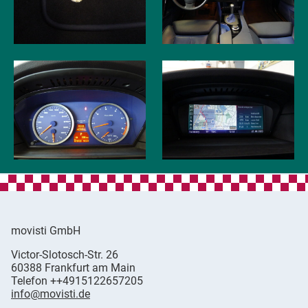
movisti GmbH
movisti
Victor-Slotosch-Str. 26
classic
,
60388
Frankfurt am Main
automobiles
Germany
Telefon
++4915122657205
info@movisti.de