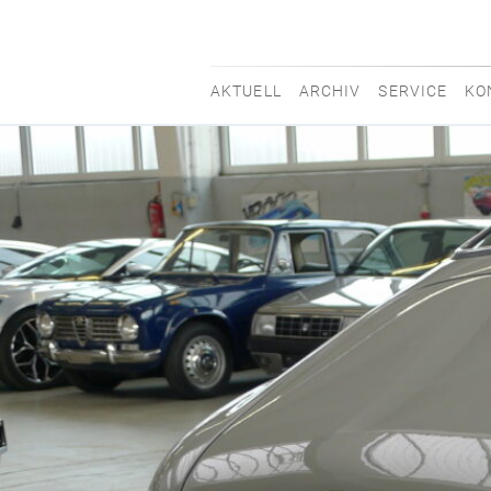
AKTUELL
ARCHIV
SERVICE
KO
movisti
classic
automobiles