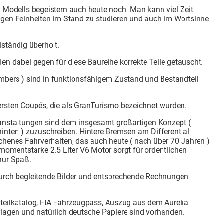
 Modells begeistern auch heute noch. Man kann viel Zeit
tigen Feinheiten im Stand zu studieren und auch im Wortsinne
lständig überholt.
den dabei gegen für diese Baureihe korrekte Teile getauscht.
umbers ) sind in funktionsfähigem Zustand und Bestandteil
ersten Coupés, die als GranTurismo bezeichnet wurden.
ranstaltungen sind dem insgesamt großartigen Konzept (
 hinten ) zuzuschreiben. Hintere Bremsen am Differential
ichenes Fahrverhalten, das auch heute ( nach über 70 Jahren )
omentstarke 2.5 Liter V6 Motor sorgt für ordentlichen
nur Spaß.
durch begleitende Bilder und entsprechende Rechnungen
tzteilkatalog, FIA Fahrzeugpass, Auszug aus dem Aurelia
rlagen und natürlich deutsche Papiere sind vorhanden.