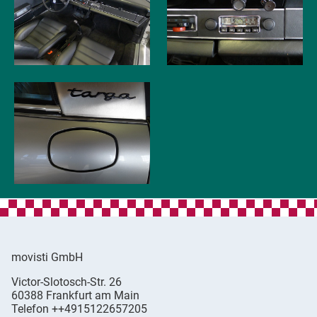
movisti GmbH
movisti
Victor-Slotosch-Str. 26
classic
,
60388
Frankfurt am Main
automobiles
Germany
Telefon
++4915122657205