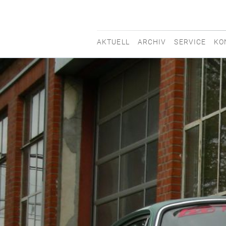
AKTUELL
ARCHIV
SERVICE
KO
movisti
classic
automobiles