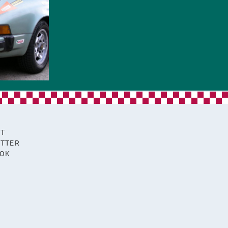
KT
TTER
OOK