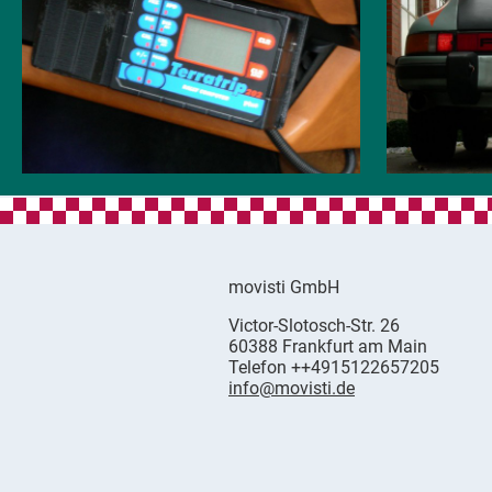
movisti GmbH
movisti
Victor-Slotosch-Str. 26
classic
,
60388
Frankfurt am Main
automobiles
German
Telefon
++4915122657205
info@movisti.de