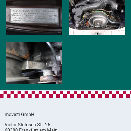
movisti GmbH
movisti
Victor-Slotosch-Str. 26
classic
,
60388
Frankfurt am Main
automobiles