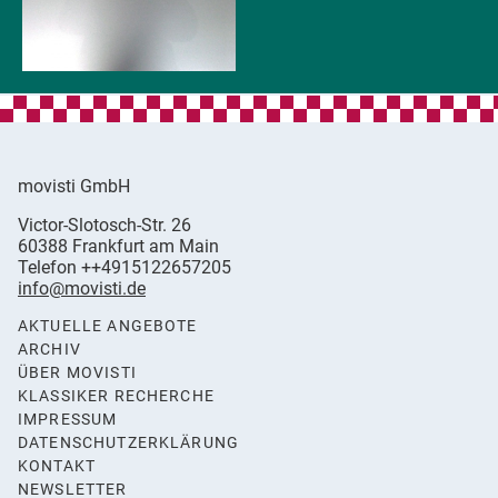
movisti GmbH
movisti
Victor-Slotosch-Str. 26
classic
,
60388
Frankfurt am Main
automobiles
Germany
Telefon
++4915122657205
info@movisti.de
AKTUELLE ANGEBOTE
ARCHIV
ÜBER MOVISTI
KLASSIKER RECHERCHE
IMPRESSUM
DATENSCHUTZERKLÄRUNG
KONTAKT
NEWSLETTER