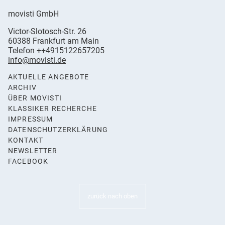
movisti GmbH
movisti
Victor-Slotosch-Str. 26
classic
,
60388
Frankfurt am Main
automobiles
Germany
Telefon
++4915122657205
info@movisti.de
AKTUELLE ANGEBOTE
ARCHIV
ÜBER MOVISTI
KLASSIKER RECHERCHE
IMPRESSUM
DATENSCHUTZERKLÄRUNG
KONTAKT
NEWSLETTER
FACEBOOK
zurück nach oben