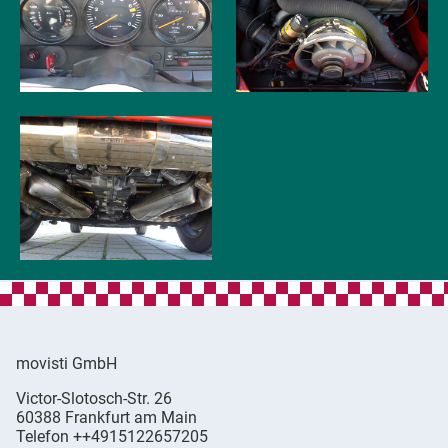
movisti GmbH
movisti
Victor-Slotosch-Str. 26
classic
,
60388
Frankfurt am Main
automobiles
Germany
Telefon
++4915122657205