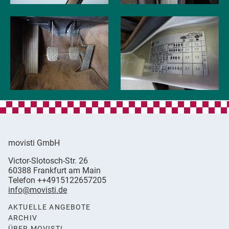
movisti GmbH
movisti
Victor-Slotosch-Str. 26
classic
,
60388
Frankfurt am Main
automobiles
Germany
Telefon
++4915122657205
info@movisti.de
AKTUELLE ANGEBOTE
ARCHIV
ÜBER MOVISTI