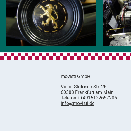
movisti GmbH
movisti
Victor-Slotosch-Str. 26
classic
,
60388
Frankfurt am Main
automobiles
German
Telefon
++4915122657205
info@movisti.de