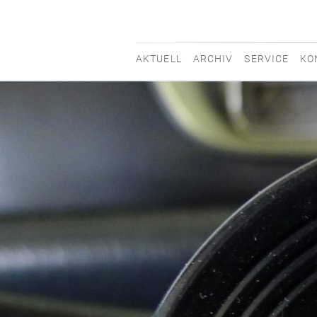
AKTUELL
ARCHIV
SERVICE
KO
movisti
classic
automobiles