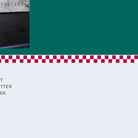
KT
TTER
OOK