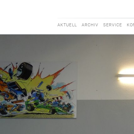
AKTUELL
ARCHIV
SERVICE
KO
movisti
classic
automobiles