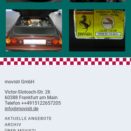
movisti GmbH
movisti
Victor-Slotosch-Str. 26
classic
,
60388
Frankfurt am Main
automobiles
Germany
Telefon
++4915122657205
info@movisti.de
AKTUELLE ANGEBOTE
ARCHIV
ÜBER MOVISTI