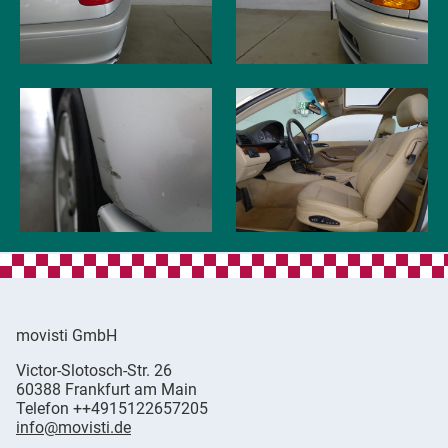
movisti GmbH
movisti
Victor-Slotosch-Str. 26
classic
,
60388
Frankfurt am Main
automobiles
Germany
Telefon
++4915122657205
info@movisti.de