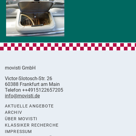
movisti GmbH
movisti
Victor-Slotosch-Str. 26
classic
,
60388
Frankfurt am Main
automobiles
Germany
Telefon
++4915122657205
info@movisti.de
AKTUELLE ANGEBOTE
ARCHIV
ÜBER MOVISTI
KLASSIKER RECHERCHE
IMPRESSUM