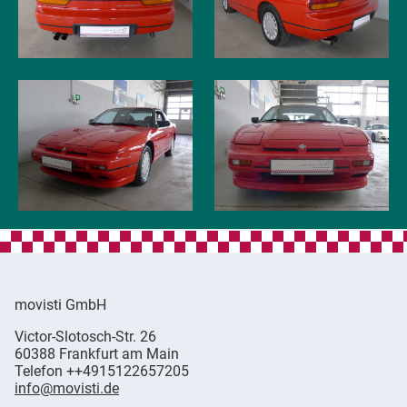
movisti GmbH
movisti
Victor-Slotosch-Str. 26
classic
,
60388
Frankfurt am Main
automobiles
Germany
Telefon
++4915122657205
info@movisti.de