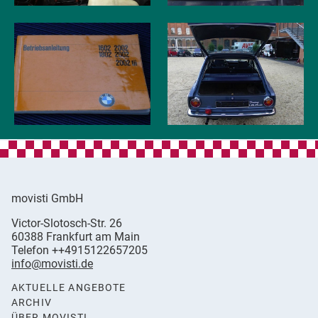
movisti GmbH
movisti
Victor-Slotosch-Str. 26
classic
,
60388
Frankfurt am Main
automobiles
Germany
Telefon
++4915122657205
info@movisti.de
AKTUELLE ANGEBOTE
ARCHIV
ÜBER MOVISTI