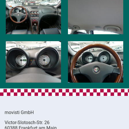
movisti GmbH
movisti
Victor-Slotosch-Str. 26
classic
,
60388
Frankfurt am Main
automobiles