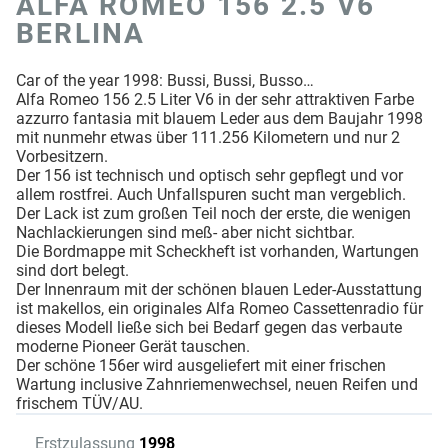
ALFA ROMEO 156 2.5 V6
BERLINA
Car of the year 1998: Bussi, Bussi, Busso…
Alfa Romeo 156 2.5 Liter V6 in der sehr attraktiven Farbe
azzurro fantasia mit blauem Leder aus dem Baujahr 1998
mit nunmehr etwas über 111.256 Kilometern und nur 2
Vorbesitzern.
Der 156 ist technisch und optisch sehr gepflegt und vor
allem rostfrei. Auch Unfallspuren sucht man vergeblich.
Der Lack ist zum großen Teil noch der erste, die wenigen
Nachlackierungen sind meß- aber nicht sichtbar.
Die Bordmappe mit Scheckheft ist vorhanden, Wartungen
sind dort belegt.
Der Innenraum mit der schönen blauen Leder-Ausstattung
ist makellos, ein originales Alfa Romeo Cassettenradio für
dieses Modell ließe sich bei Bedarf gegen das verbaute
moderne Pioneer Gerät tauschen.
Der schöne 156er wird ausgeliefert mit einer frischen
Wartung inclusive Zahnriemenwechsel, neuen Reifen und
frischem TÜV/AU.
Erstzulassung
1998