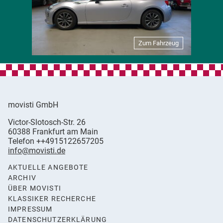
Zum Fahrzeug
movisti GmbH
movisti
Victor-Slotosch-Str. 26
classic
,
60388
Frankfurt am Main
automobiles
Germany
Telefon
++4915122657205
info@movisti.de
AKTUELLE ANGEBOTE
ARCHIV
ÜBER MOVISTI
KLASSIKER RECHERCHE
IMPRESSUM
DATENSCHUTZERKLÄRUNG