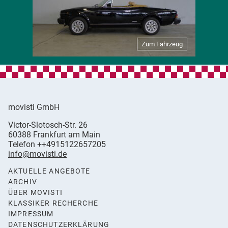
Zum Fahrzeug
movisti GmbH
movisti
Victor-Slotosch-Str. 26
classic
,
60388
Frankfurt am Main
automobiles
Germany
Telefon
++4915122657205
info@movisti.de
AKTUELLE ANGEBOTE
ARCHIV
ÜBER MOVISTI
KLASSIKER RECHERCHE
IMPRESSUM
DATENSCHUTZERKLÄRUNG