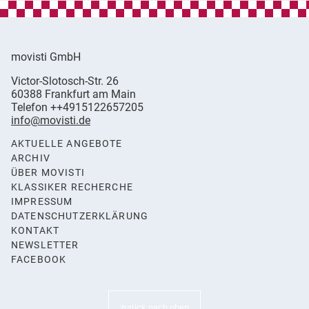
movisti GmbH
movisti
Victor-Slotosch-Str. 26
classic
,
60388
Frankfurt am Main
automobiles
Germany
Telefon
++4915122657205
info@movisti.de
AKTUELLE ANGEBOTE
ARCHIV
ÜBER MOVISTI
KLASSIKER RECHERCHE
IMPRESSUM
DATENSCHUTZERKLÄRUNG
KONTAKT
NEWSLETTER
FACEBOOK
zurück nach oben