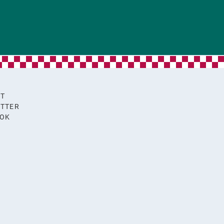
KT
TTER
OOK