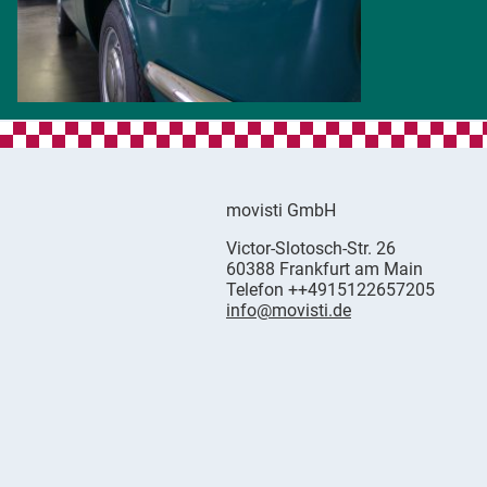
movisti GmbH
movisti
Victor-Slotosch-Str. 26
classic
,
60388
Frankfurt am Main
automobiles
German
Telefon
++4915122657205
info@movisti.de